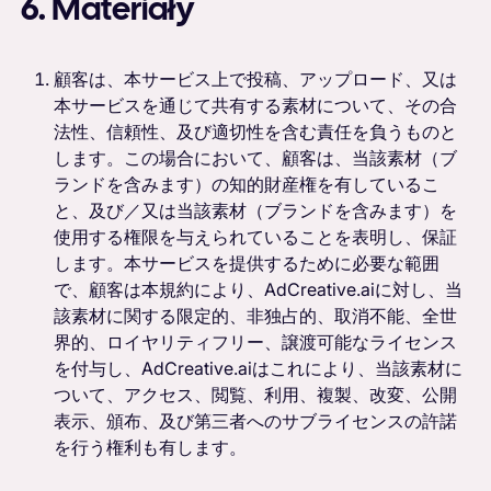
6. Materiały
顧客は、本サービス上で投稿、アップロード、又は
本サービスを通じて共有する素材について、その合
法性、信頼性、及び適切性を含む責任を負うものと
します。この場合において、顧客は、当該素材（ブ
ランドを含みます）の知的財産権を有しているこ
と、及び／又は当該素材（ブランドを含みます）を
使用する権限を与えられていることを表明し、保証
します。本サービスを提供するために必要な範囲
で、顧客は本規約により、AdCreative.aiに対し、当
該素材に関する限定的、非独占的、取消不能、全世
界的、ロイヤリティフリー、譲渡可能なライセンス
を付与し、AdCreative.aiはこれにより、当該素材に
ついて、アクセス、閲覧、利用、複製、改変、公開
表示、頒布、及び第三者へのサブライセンスの許諾
を行う権利も有します。