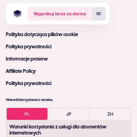
Wypróbuj teraz za darmo
Polityka dotycząca plików cookie
Polityka prywatności
Informacje prawne
Affiliate Policy
Polityka prywatności
Warunki korzystania z serwisu
PL
JP
ZH
Warunki korzystania z usługi dla abonentów
internetowych