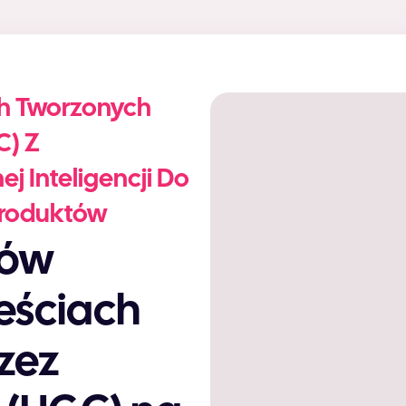
ch Tworzonych
C) Z
j Inteligencji Do
 Produktów
eściach
zez