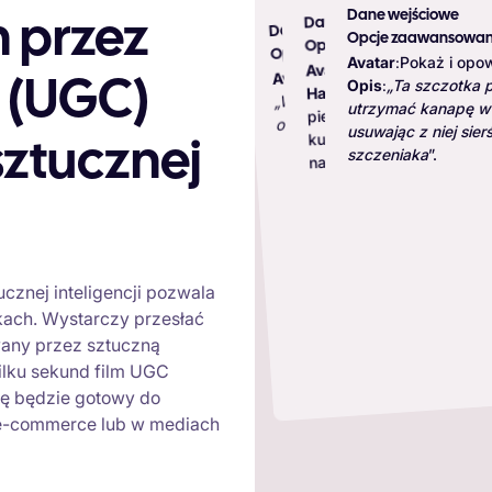
T
Dane wejściowe
Dane wejściowe
 przez
Dane wejściowe
Dane wejściowe
Opcje zaawansowan
Opcje zaawansowane:
Opcje zaawansowane:
Opcje zaawansowane:
Avatar
:
Pokaż i opo
Pokaż i opowiedz
Pokaż i opowiedz
:
Avatar
Przymierz modę
:
Avatar
:
Avatar
Hasło
:
„Te słuchawk
„Ta szczotka pozwa
 (UGC)
„Właśnie to przymierzyłam, co
„Przestań marnować
:
Opis
:
Hasło
działają przez cały 
utrzymać kanapę w czyst
pieniądze na słabe wiertarki –
”
o tym sądzisz?
zapewniając krystal
usuwając z niej sierść mo
kup elektronarzędzie, które
ztucznej
czysty dźwięk”.
”.
szczeniaka
naprawdę działa”.
cznej inteligencji pozwala
kach. Wystarczy przesłać
wany przez sztuczną
kilku sekund film UGC
ję będzie gotowy do
 e-commerce lub w mediach