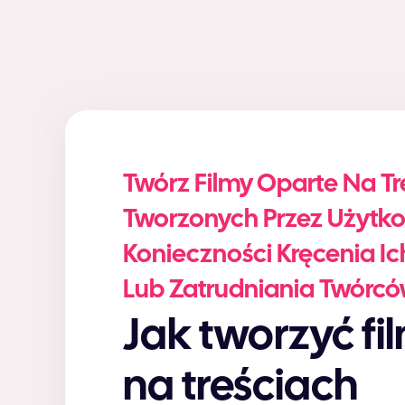
Twórz Filmy Oparte Na T
Tworzonych Przez Użytk
Konieczności Kręcenia I
Lub Zatrudniania Twórc
Jak tworzyć filmy oparte
na treściach