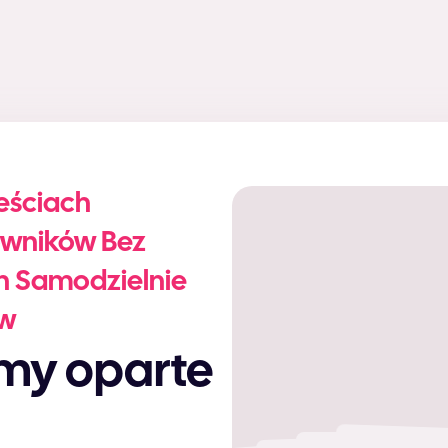
reściach
owników Bez
ch Samodzielnie
ów