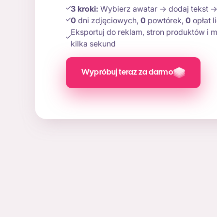
3 kroki:
Wybierz awatar → dodaj tekst → 
0
dni zdjęciowych,
0
powtórek,
0
opłat l
Eksportuj do reklam, stron produktów i
kilka sekund
Wypróbuj teraz za darmo