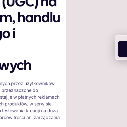
 (UGC) na
am, handlu
o i
owych
wanych przez użytkowników
i, przeznaczone do
taj je w płatnych reklamach
h produktów, w serwisie
o testowania kreacji na dużą
órców treści ani zarządzania