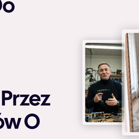
Do
Przez
ów O