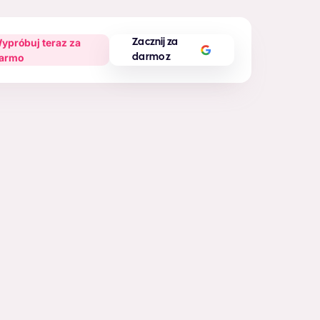
ypróbuj teraz za
Zacznij za
armo
darmo z