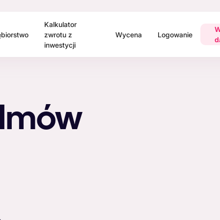
Kalkulator
W
ębiorstwo
zwrotu z
Wycena
Logowanie
d
inwestycji
ilmów