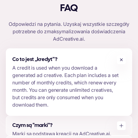
FAQ
Odpowiedzi na pytania. Uzyskaj wszystkie szczegóły
potrzebne do zmaksymalizowania doświadczenia
AdCreative.ai
.
Co to jest „kredyt
”
?
A credit is used when you download a
generated ad creative. Each plan includes a set
number of monthly credits, which renew every
month. You can generate unlimited creatives,
but credits are only consumed when you
download them.
Czym są "marki"?
Marki są podstawą kreacji na AdCreative.ai.