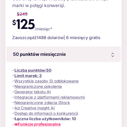
marki w potęgi konwersji.
$
249
125
$
/miesiąc*
Zaoszczędź
1488 dolarów
| 6 miesięcy gratis
50
punktów
miesięcznie
Liczba punktów
:
50
Limit marek:
3
Wszystkie zasoby SI odblokowane
Nieograniczone pokolenia
Generator tekstu AI
Integracje z platformami reklamowymi
Nieograniczone zdjęcia iStock
Ad Creative Insight AI
Dostęp do informacji o konkurencji
Łączna liczba użytkowników:
10
Funkcje profesjonalne