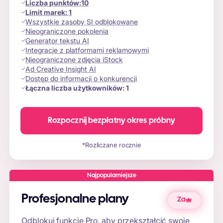
Liczba punktów
:
10
Limit marek:
1
Wszystkie zasoby SI odblokowane
Nieograniczone pokolenia
Generator tekstu AI
Integracje z platformami reklamowymi
Nieograniczone zdjęcia iStock
Ad Creative Insight AI
Dostęp do informacji o konkurencji
Łączna liczba użytkowników:
1
Rozpocznij bezpłatny okres próbny
*Rozliczane rocznie
Najpopularniejsze
Profesjonalne plany
Za
Odblokuj funkcje Pro, aby przekształcić swoje