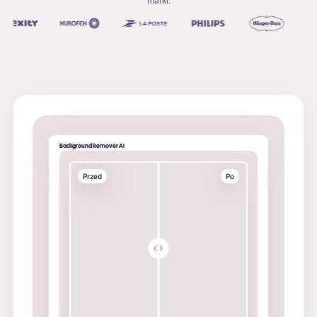
marki:
Background Remover AI
Przed
Po