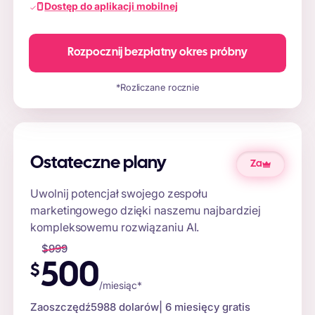
Dostęp do aplikacji mobilnej
Rozpocznij bezpłatny okres próbny
*Rozliczane rocznie
Ostateczne plany
Za
Uwolnij potencjał swojego zespołu
marketingowego dzięki naszemu najbardziej
kompleksowemu rozwiązaniu AI.
$
999
500
$
/miesiąc*
Zaoszczędź
5988 dolarów
| 6 miesięcy gratis