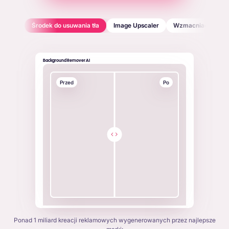
Środek do usuwania tła
Image Upscaler
Wzmacniacz twar
Background Remover AI
Przed
Po
Ponad 1 miliard kreacji reklamowych wygenerowanych przez najlepsze