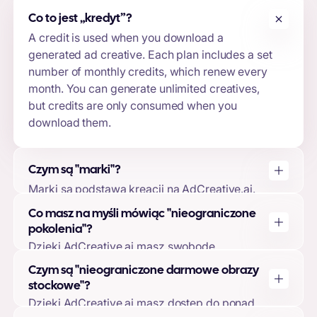
Co to jest „kredyt
”
?
A credit is used when you download a
generated ad creative. Each plan includes a set
number of monthly credits, which renew every
month. You can generate unlimited creatives,
but credits are only consumed when you
download them.
Czym są "marki"?
Marki są podstawą kreacji na AdCreative.ai.
Tworząc markę, możesz przesłać swoje logo,
Co masz na myśli mówiąc "nieograniczone
kolory marki, opisy marki i połączyć swoje
pokolenia"?
konta reklamowe. Pozwala to naszemu
Dzięki AdCreative.ai masz swobodę
modelowi uczenia maszynowego dostosować
generowania dowolnej liczby kreacji,
Czym są "nieograniczone darmowe obrazy
projekty kreatywne i przewidywania do marki,
niezależnie od tego, czy wykorzystałeś
stockowe"?
zapewniając najwyższą jakość wyników.
wszystkie pobrane pliki, czy nie. Pobrane pliki
Dzięki AdCreative.ai masz dostęp do ponad
zostaną wykorzystane tylko wtedy, gdy