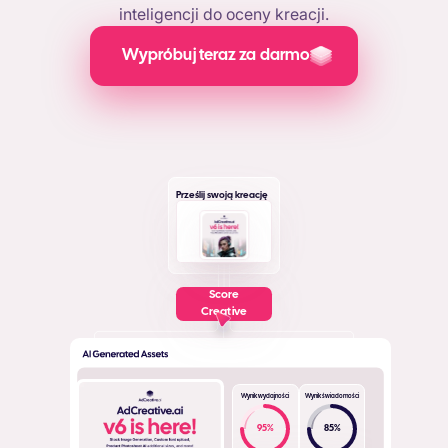
inteligencji do oceny kreacji.
Wypróbuj teraz za darmo
Prześlij swoją kreację
Score
Creative
Wynik wydajności
Wynik świadomości
95
%
85
%