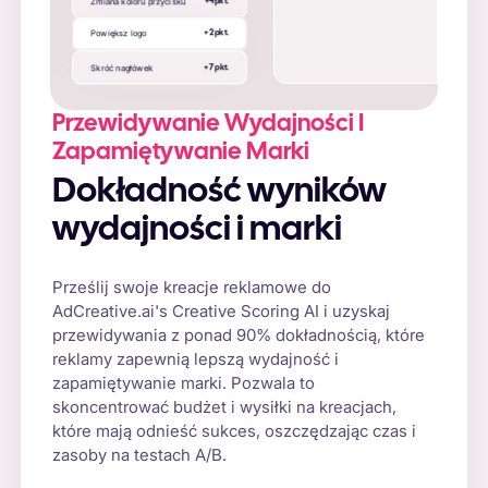
Zmiana koloru przycisku
+4 pkt.
Powiększ logo
+ 2 pkt.
Skróć nagłówek
+ 7 pkt.
Przewidywanie Wydajności I
Zapamiętywanie Marki
Dokładność wyników
wydajności i marki
Prześlij swoje kreacje reklamowe do
AdCreative.ai's Creative Scoring AI i uzyskaj
przewidywania z ponad 90% dokładnością, które
reklamy zapewnią lepszą wydajność i
zapamiętywanie marki. Pozwala to
skoncentrować budżet i wysiłki na kreacjach,
które mają odnieść sukces, oszczędzając czas i
zasoby na testach A/B.