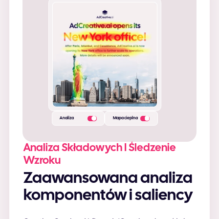
Logo
Tytuł
Tytuł
Opis
Obraz
Analiza
Mapa cieplna
Analiza Składowych I Śledzenie
Wzroku
Zaawansowana analiza
komponentów i saliency