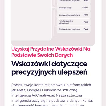
Zmiana koloru przycisku
4
pkt.
Powiększ logo
+
2
pkt.
Zmiana głównego koloru
+
7
pkt.
Tekst przycisku
+
7
pkt.
aktualizacji
Zmiana koloru nagłówka
+
7
pkt.
Uzyskaj Przydatne Wskazówki Na
Podstawie Swoich Danych
Wskazówki dotyczące
precyzyjnych ulepszeń
Połącz swoje konta reklamowe z platform takich
jak Meta, Google i LinkedIn ze sztuczną
inteligencją AdCreative.ai. Nasza sztuczna
inteligencja uczy się na podstawie danych konta,
aby zapewnić bardzo precyzyjne, przydatne