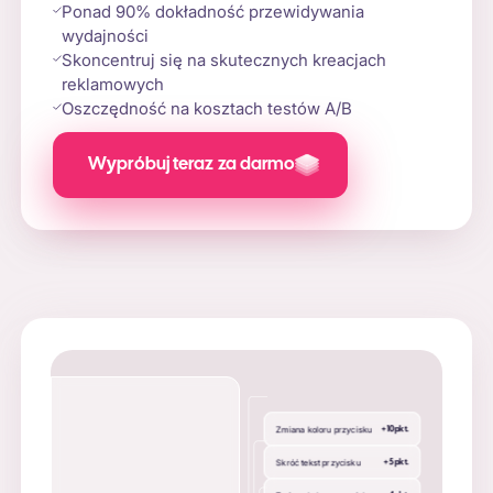
Ponad 90% dokładność przewidywania
wydajności
Skoncentruj się na skutecznych kreacjach
reklamowych
Oszczędność na kosztach testów A/B
Wypróbuj teraz za darmo
Zmiana koloru przycisku
+
10
pkt.
Skróć tekst przycisku
+
5
pkt.