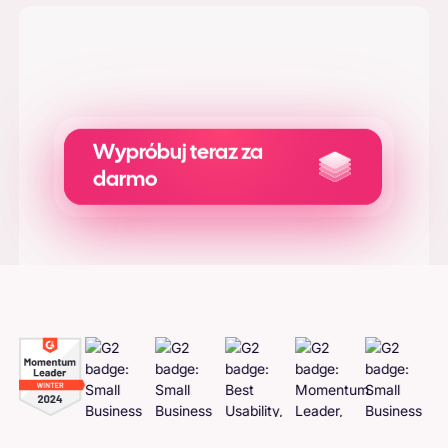
przetwarzane tego samego dnia, choć
pojawienie się ich na koncie może potrwać do
1-2 tygodni, w zależności od banku. Więcej
informacji można znaleźć w naszym
Regulaminie
.
Wypróbuj teraz za
darmo
Generowanie
Adcreatives