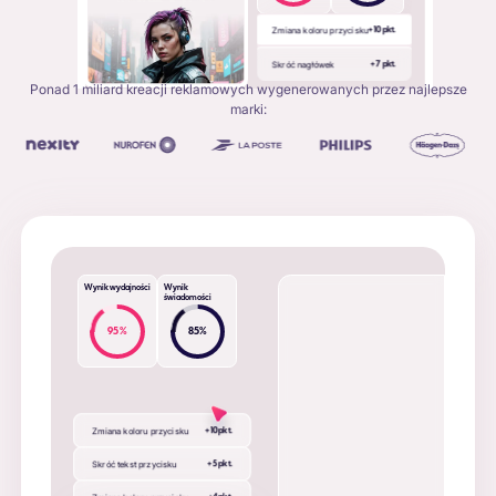
Zmiana koloru przycisku
+ 10 pkt.
Skróć nagłówek
+ 7 pkt.
Ponad 1 miliard kreacji reklamowych wygenerowanych przez najlepsze
marki:
Wynik wydajności
Wynik
świadomości
95
%
85
%
Zmiana koloru przycisku
+ 10 pkt.
Skróć tekst przycisku
+ 5 pkt.